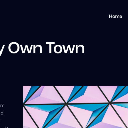
Home
y Own Town
tem
ed
m