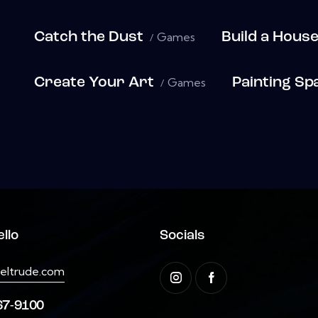
Catch the Dust
Games
Build a Hous
Create Your Art
Games
Painting Sp
llo
Socials
eltrude.com
67-9100