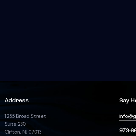
Address
Say He
1255 Broad Street
info@g
Suite 230
973-6
Clifton, NJ 07013