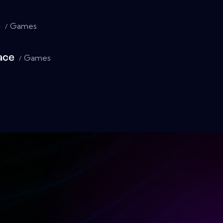
e
Games
ace
Games