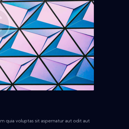
 quia voluptas sit aspernatur aut odit aut