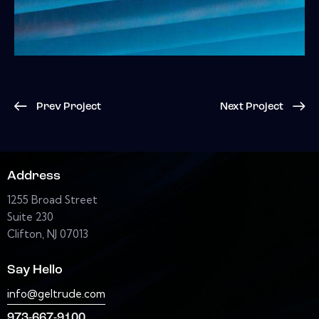
Prev Project
Next Project
Address
1255 Broad Street
Suite 230
Clifton, NJ 07013
Say Hello
info@geltrude.com
973-667-9100