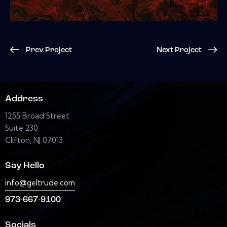
Prev Project
Next Project
Address
1255 Broad Street
Suite 230
Clifton, NJ 07013
Say Hello
info@geltrude.com
973-667-9100
Socials