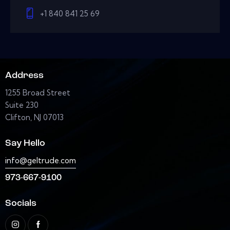
+1 840 841 25 69
Address
1255 Broad Street
Suite 230
Clifton, NJ 07013
Say Hello
info@geltrude.com
973-667-9100
Socials